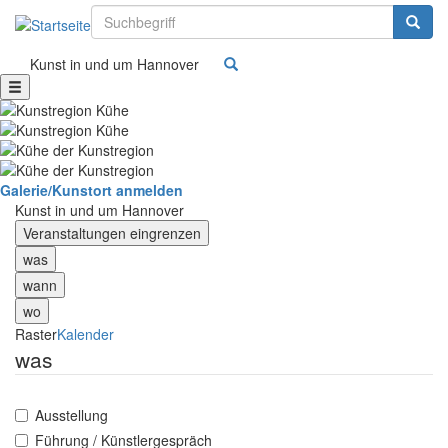
Suchbegriff
Suchbe
Kunst in und um Hannover
Galerie/Kunstort anmelden
Kunst in und um Hannover
Veranstaltungen eingrenzen
was
wann
wo
Raster
Kalender
was
Ausstellung
Führung / Künstlergespräch