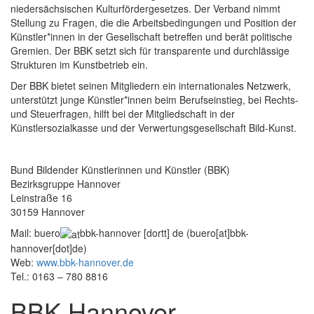
niedersächsischen Kulturfördergesetzes. Der Verband nimmt
Stellung zu Fragen, die die Arbeitsbedingungen und Position der
Künstler*innen in der Gesellschaft betreffen und berät politische
Gremien. Der BBK setzt sich für transparente und durchlässige
Strukturen im Kunstbetrieb ein.
Der BBK bietet seinen Mitgliedern ein internationales Netzwerk,
unterstützt junge Künstler*innen beim Berufseinstieg, bei Rechts-
und Steuerfragen, hilft bei der Mitgliedschaft in der
Künstlersozialkasse und der Verwertungsgesellschaft Bild-Kunst.
Bund Bildender Künstlerinnen und Künstler (BBK)
Bezirksgruppe Hannover
Leinstraße 16
30159 Hannover
Mail:
buero
bbk-hannover
[dortt]
de
(buero[at]bbk-
hannover[dot]de)
Web:
www.bbk-hannover.de
Tel.: 0163 – 780 8816
BBK Hannover