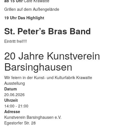
ab 15 Uhr
Cafè Krawatte
Grillen auf dem Außengelände
19 Uhr Das Highlight
St. Peter’s Bras Band
Eintritt frei!!!!
20 Jahre Kunstverein
Barsinghausen
Untertitel
Wir feiern in der Kunst- und Kulturfabrik Krawatte
Art
Ausstellung
der
Datum
Veranstaltung
20.06.2026
Uhrzeit
14:00 - 21:00
Adresse
Kunstverein Barsinghausen e.V.
Egestorfer Str. 28